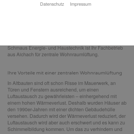
Datenschutz
Impressum
Ihr Wohlfühlklima - jederzeit
Sie suchen eine energieeffiziente Lösung für den
Luftaustausch in Ihrem Neubau? Sie denken über eine
zentrale Wohnraumlüftung in Ihrem Altbau nach? Wir
helfen Ihnen bei der Planung und Umsetzung. Harald
Schmaus Energie- und Haustechnik ist Ihr Fachbetrieb
aus Aichach für zentrale Wohnraumlüftung.
Ihre Vorteile mit einer zentralen Wohnraumlüftung
In Altbauten sind oft schon Risse im Mauerwerk, an
Türen und Fenstern ausreichend, um einen
Luftaustausch zu gewährleisten – einhergehend mit
einem hohen Wärmeverlust. Deshalb wurden Häuser ab
den 1990er-Jahren mit einer dichten Gebäudehülle
versehen. Dadurch wird der Wärmeverlust reduziert, der
Luftaustausch wird aber auch erschwert und es kann zu
Schimmelbildung kommen. Um das zu verhindern und