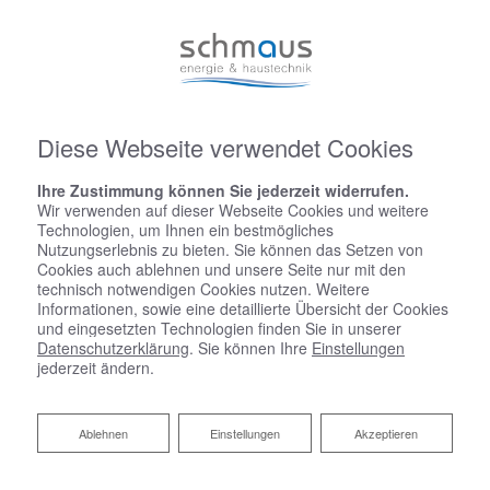
Diese Webseite verwendet Cookies
Ihre Zustimmung können Sie jederzeit widerrufen.
Wir verwenden auf dieser Webseite Cookies und weitere
Technologien, um Ihnen ein bestmögliches
Nutzungserlebnis zu bieten. Sie können das Setzen von
Cookies auch ablehnen und unsere Seite nur mit den
technisch notwendigen Cookies nutzen. Weitere
Informationen, sowie eine detaillierte Übersicht der Cookies
und eingesetzten Technologien finden Sie in unserer
Datenschutzerklärung
. Sie können Ihre
Einstellungen
jederzeit ändern.
Ablehnen
Ablehnen
Einstellungen
Akzeptieren
Startseite
»
Bad
»
Badinspiration & Musterbäder
»
Basic-Bad 8,2 ㎡