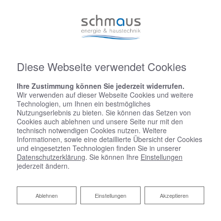
Diese Webseite verwendet Cookies
Ihre Zustimmung können Sie jederzeit widerrufen.
Wir verwenden auf dieser Webseite Cookies und weitere
Technologien, um Ihnen ein bestmögliches
Nutzungserlebnis zu bieten. Sie können das Setzen von
Cookies auch ablehnen und unsere Seite nur mit den
technisch notwendigen Cookies nutzen. Weitere
Informationen, sowie eine detaillierte Übersicht der Cookies
und eingesetzten Technologien finden Sie in unserer
Datenschutzerklärung
. Sie können Ihre
Einstellungen
jederzeit ändern.
Ablehnen
Ablehnen
Einstellungen
Akzeptieren
Startseite
»
Bad
»
Badinspiration & Musterbäder
»
Komfort-Bad 4,6 ㎡