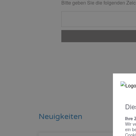
Bitte geben Sie die folgenden Zeic
Die
Neuigkeiten
Ihre 
Wir v
ein b
Cooki