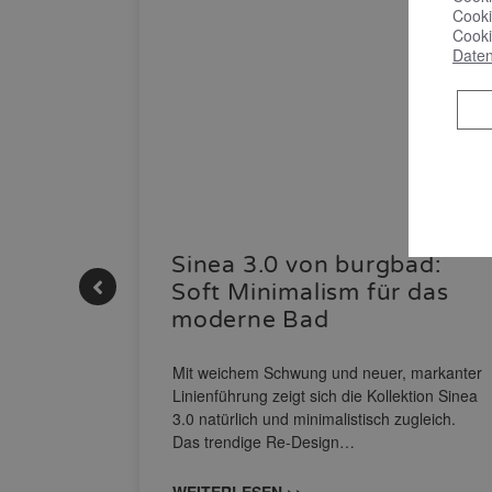
Cooki
Cooki
Daten
 |
Sinea 3.0 von burgbad:
Soft Minimalism für das
moderne Bad
nskomfort
s
Mit weichem Schwung und neuer, markanter
M NEO
Linienführung zeigt sich die Kollektion Sinea
owohl zum
3.0 natürlich und minimalistisch zugleich.
Das trendige Re-Design…
WEITERLESEN >>