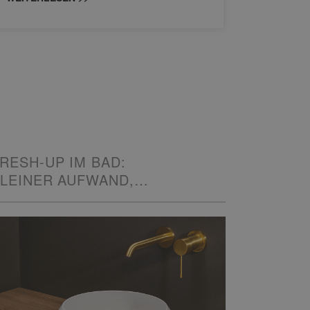
WEITERL
RESH-UP IM BAD:
LEINER AUFWAND,
ROSSE WIRKUNG