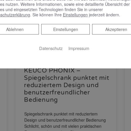
es nutzen. Weitere Informationen, sowie eine detaillierte Übersicht der
es und eingesetzten Technologien finden Sie in unserer
schutzerklärung
. Sie können Ihre
Einstellungen
jederzeit ändern.
Ablehnen
Ablehnen
Einstellungen
Akzeptieren
Datenschutz
Impressum
KEUCO PHÖNIX –
Spiegelschrank punktet mit
reduziertem Design und
benutzerfreundlicher
Bedienung
Spiegelschrank punktet mit reduziertem
Design und benutzerfreundlicher Bedienung
Schlicht, schön und mit vielen praktischen