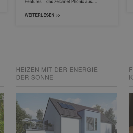
Features – das zeichnet Phönix aus.…
WEITERLESEN >>
HEIZEN MIT DER ENERGIE
F
DER SONNE
K
G