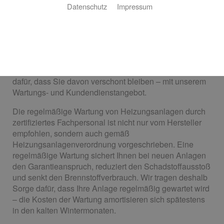
Datenschutz
Impressum
Harald Schmaus Energie- und Haustechnik
sorgt für anhaltende Wärme
Ein Albtraum: Im Winter fällt die Heizung aus und der
Hersteller übernimmt keine Garantie – und auch ständig
steigende Heizkosten sind ein Ärgernis. Wir sorgen
dafür, dass Sie davon verschont bleiben – mit unserem
Wartungs- und Kundendienstangebot.
Die regelmäßige Wartung von Heizungsanlagen durch
zertifiziertes Fachpersonal ist nicht nur vom Hersteller
empfohlen, sondern auch gemäß
Heizungsanlagenverordnung vorgeschrieben. Eine
regelmäßige Wartung sichert Ihnen bei neuen Anlagen
den Garantieanspruch, reduziert den Schadstoffausstoß
und senkt den Brennstoffverbrauch. Wir tragen deshalb
Sorge dafür, dass Ihre Anlage regelmäßig gewartet wird
– die Kosten der Wartung amortisieren sich spätestens
in den kalten Wintermonaten.