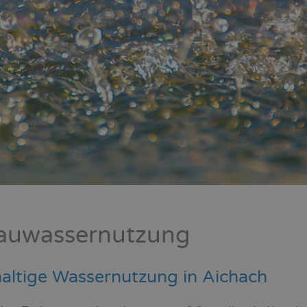
auwassernutzung
haltige Wassernutzung in Aichach