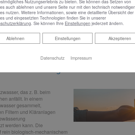
Regenwasser für die Toilettenspülung gen
estmögliches Nutzungserlebnis zu bieten. Sie können das Setzen von
es auch ablehnen und unsere Seite nur mit den technisch notwendige
Bis zu 50 % des Trinkwasserverbrauchs k
es nutzen. Weitere Informationen, sowie eine detaillierte Übersicht der
es und eingesetzten Technologien finden Sie in unserer
Regenwassernutzungsanlage eingespart 
schutzerklärung
. Sie können Ihre
Einstellungen
jederzeit ändern.
uns an – wir beraten Sie gerne.
Ablehnen
Ablehnen
Einstellungen
Akzeptieren
Datenschutz
Impressum
urch die Nutzung von Grauwasser
zwasser, das z. B. beim
n anfällt. In einem
zwasser gesammelt,
en Filtern und Kläranlagen
nbewässerung
tzt werden kann. Die
uf rein biologisch-mechanischem