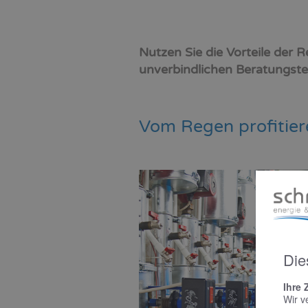
Nutzen Sie die Vorteile der 
unverbindlichen Beratungste
Vom Regen profitier
Die
Ihre 
Wir v