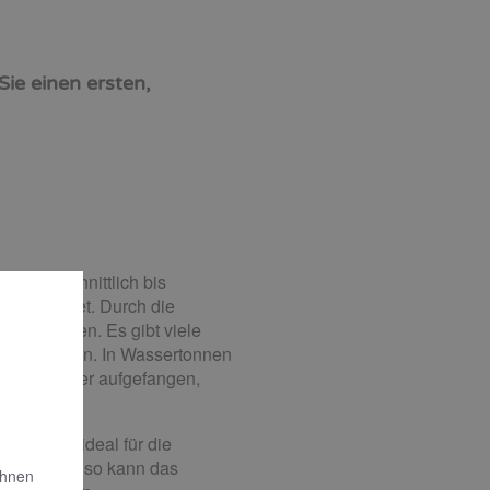
ie einen ersten,
h durchschnittlich bis
 50 € kostet. Durch die
art werden. Es gibt viele
anzengießen. In Wassertonnen
Regenwasser aufgefangen,
t er sich ideal für die
sche. Ebenso kann das
Ihnen