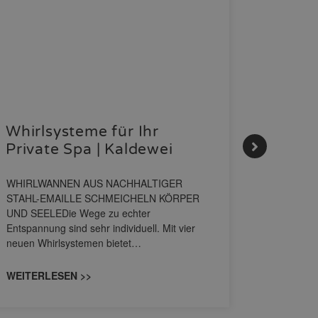
Whirlsysteme für Ihr
Gestal
Private Spa | Kaldewei
Momen
HANS
WHIRLWANNEN AUS NACHHALTIGER
STAHL-EMAILLE SCHMEICHELN KÖRPER
Stil für 
UND SEELEDie Wege zu echter
HANSAGENE
Entspannung sind sehr individuell. Mit vier
von Wascht
neuen Whirlsystemen bietet…
unterschi
konzipiert
WEITERLESEN >>
WEITERL