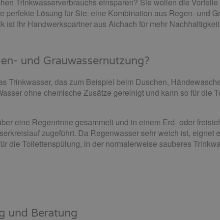
lichen Trinkwasserverbrauchs einsparen? Sie wollen die Vortei
ie perfekte Lösung für Sie: eine Kombination aus Regen- und 
ist Ihr Handwerkspartner aus Aichach für mehr Nachhaltigkeit
egen- und Grauwassernutzung?
as Trinkwasser, das zum Beispiel beim Duschen, Händewasche
s Wasser ohne chemische Zusätze gereinigt und kann so für die
ber eine Regenrinne gesammelt und in einem Erd- oder freiste
erkreislauf zugeführt. Da Regenwasser sehr weich ist, eignet e
 für die Toilettenspülung, in der normalerweise sauberes Trink
ung und Beratung