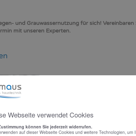
Regen- und Grauwassernutzung für sich! Vereinbaren S
rmin mit unseren Experten.
en
Ein 4-Personen-Haushalt verbraucht täglic
zu 500 Liter Trinkwasser, das im Monat ca.
Regenwassernutzung kann einiges eingesp
Anwendungsmöglichkeiten, z. B. zum Pfl
wird das aus den Dachrinnen gespeiste 
gespeichert und bei Bedarf entnommen.
se Webseite verwendet Cookies
Da Regen kalkarm und sehr weich ist, eigne
Zustimmung können Sie jederzeit widerrufen.
Waschmaschine und schont somit die Wä
erwenden auf dieser Webseite Cookies und weitere Technologien, um 