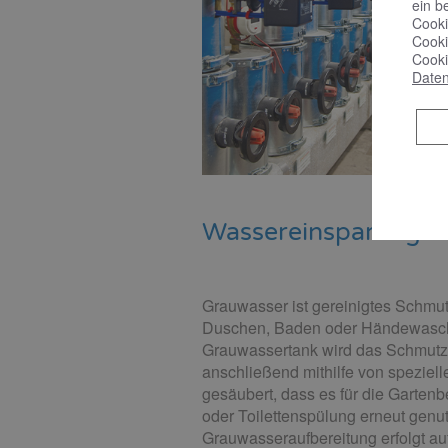
ein b
Cooki
Cooki
Cooki
Daten
Wassereinsparung d
Grauwasser ist gereinigtes Schmut
Duschen, Baden oder Händewasche
Grauwassertank wird das Schmut
anschließend mithilfe von speziell
gesäubert, dass es für die Garte
oder Toilettenspülung erneut genu
Grauwasseraufbereitung erfolgt a