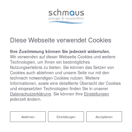
Diese Webseite verwendet Cookies
Ihre Zustimmung können Sie jederzeit widerrufen.
Wir verwenden auf dieser Webseite Cookies und weitere
Technologien, um Ihnen ein bestmögliches
Nutzungserlebnis zu bieten. Sie können das Setzen von
Cookies auch ablehnen und unsere Seite nur mit den
technisch notwendigen Cookies nutzen. Weitere
Informationen, sowie eine detaillierte Übersicht der Cookies
und eingesetzten Technologien finden Sie in unserer
Datenschutzerklärung
. Sie können Ihre
Einstellungen
jederzeit ändern.
Ablehnen
Ablehnen
Einstellungen
Akzeptieren
Startseite
»
Bad
»
Badinspiration & Musterbäder
»
Luxus-Bad 7 ㎡