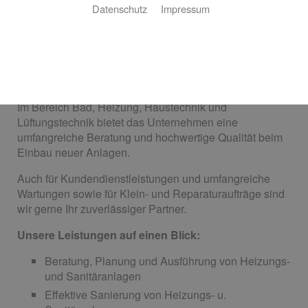
Datenschutz
Impressum
Qualität
Am 07.07.2008 gründet Harald Schmaus die Firma
Schmaus Energie- und Haustechnik.
Im Bereich Bad, Heizung, Haustechnik und
Lüftungstechnik bietet das Unternehmen eine
umfangreiche Beratung und hochwertige Qualität beim
Einbau neuer Anlagen.
Auch für Kundendienstleistungen und umfangreiche
Wartungen sowie für Klein- und Reparaturaufträge sind
wir gerne Ihr zuverlässiger Partner.
Unsere Leistungen auf einen Blick:
Beratung, Planung und Ausführung von Heizungs-
und Sanitäranlagen
Effektive Sanierung von Heizungs- u.