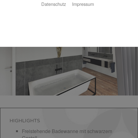
Datenschutz
Impressum
Luxus-Bad 15,9 ㎡
HIGHLIGHTS
Freistehende Badewanne mit schwarzem
Gestell