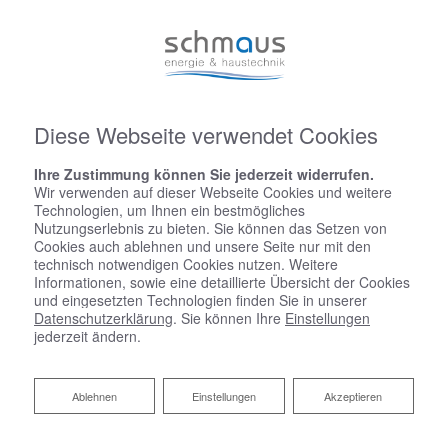
Diese Webseite verwendet Cookies
Ihre Zustimmung können Sie jederzeit widerrufen.
Wir verwenden auf dieser Webseite Cookies und weitere
Technologien, um Ihnen ein bestmögliches
Nutzungserlebnis zu bieten. Sie können das Setzen von
Cookies auch ablehnen und unsere Seite nur mit den
technisch notwendigen Cookies nutzen. Weitere
Informationen, sowie eine detaillierte Übersicht der Cookies
und eingesetzten Technologien finden Sie in unserer
Datenschutzerklärung
. Sie können Ihre
Einstellungen
jederzeit ändern.
Ablehnen
Ablehnen
Einstellungen
Akzeptieren
Startseite
»
Bad
»
Badinspiration & Musterbäder
»
Luxus-Bad 15,9 ㎡