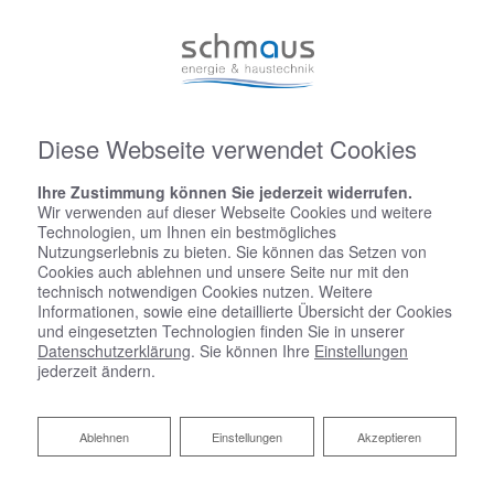
Diese Webseite verwendet Cookies
Ihre Zustimmung können Sie jederzeit widerrufen.
Wir verwenden auf dieser Webseite Cookies und weitere
Technologien, um Ihnen ein bestmögliches
Nutzungserlebnis zu bieten. Sie können das Setzen von
Cookies auch ablehnen und unsere Seite nur mit den
technisch notwendigen Cookies nutzen. Weitere
Informationen, sowie eine detaillierte Übersicht der Cookies
und eingesetzten Technologien finden Sie in unserer
Datenschutzerklärung
. Sie können Ihre
Einstellungen
jederzeit ändern.
Ablehnen
Ablehnen
Einstellungen
Akzeptieren
Startseite
»
Bad
»
Badinspiration & Musterbäder
»
Basic-Bad 15,9 ㎡