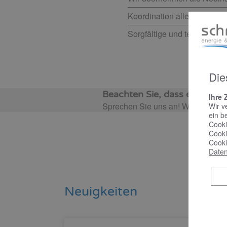
Koordination aller nötigen 
Sorgfältige und termingerec
Die
Beachten Sie, dass es eventu
Ihre 
Sprechen Sie uns an! Wir informie
Wir v
ein b
Cooki
Cooki
Cooki
Daten
Neuigkeiten