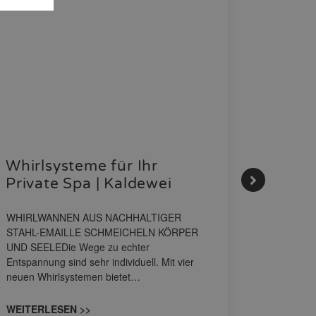
Whirlsysteme für Ihr
Gestal
Private Spa | Kaldewei
Momen
HANS
WHIRLWANNEN AUS NACHHALTIGER
STAHL-EMAILLE SCHMEICHELN KÖRPER
Stil für 
UND SEELEDie Wege zu echter
HANSAGENE
Entspannung sind sehr individuell. Mit vier
von Wascht
neuen Whirlsystemen bietet…
unterschi
konzipiert
WEITERLESEN >>