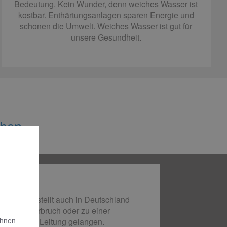
Bedeutung. Kein Wunder, denn weiches Wasser ist
kostbar. Enthärtungsanlagen sparen Energie und
schonen die Umwelt. Weiches Wasser ist gut für
unsere Gesundheit.
chen
, sondern stellt auch in Deutschland
 einem Rohrbruch oder zu einer
Ihnen
ies in die Leitung gelangen.