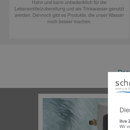
Hahn und kann unbedenklich für die
Lebensmittelzubereitung und als Trinkwasser genutzt
werden. Dennoch gibt es Produkte, die unser Wasser
noch besser machen.
Pro
Die
Ihre 
Wir v