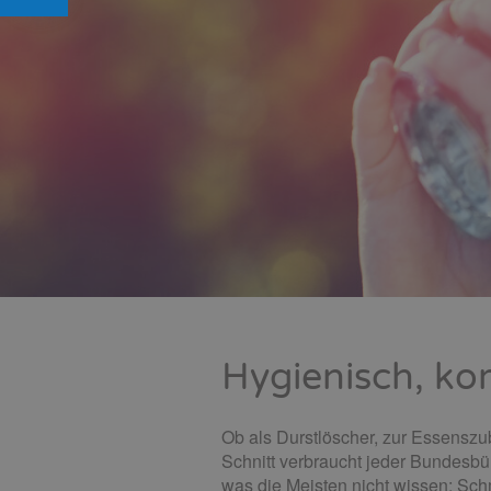
Hygienisch, ko
Ob als Durstlöscher, zur Essenszu
Schnitt verbraucht jeder Bundesbür
was die Meisten nicht wissen: Schm