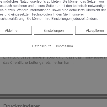
estmögliches Nutzungserlebnis zu bieten. Sie können das Setzen von
Wasserfilter halten im Trinkwasser mitgeführte Partikel wie 
es auch ablehnen und unsere Seite nur mit den technisch notwendige
Rostteilchen zurück und schützen somit die gesamte Trinkwa
es nutzen. Weitere Informationen, sowie eine detaillierte Übersicht der
Verunreinigung. Gemäß der Trinkwasserverordnung muss in 
es und eingesetzten Technologien finden Sie in unserer
nach dem Wasserzähler ein Schutzfilter eingebaut sein. Ist die
schutzerklärung
. Sie können Ihre
Einstellungen
jederzeit ändern.
regelmäßige Wartung oftmals außer Acht gelassen. Die vorg
nicht mehr gewährleistet werden.
Ablehnen
Ablehnen
Einstellungen
Akzeptieren
Datenschutz
Impressum
Rückflussverhinderer​
Ein Rückflussverhinderer sorgt dafür, dass das Trinkwasser nu
das öffentliche Leitungsnetz fließen kann.
Druckminderer​