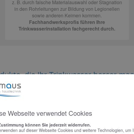
z. B. durch falsche Materialauswahl oder Stagnation
in den Rohrleitungen zur Bildung von Legionellen
sowie anderen Keimen kommen.
Fachhandwerksprofis führen Ihre
Trinkwasserinstallation fachgerecht durch.
dukte, die Ihr Trinkwasser besser ma
Wasserfilter​
se Webseite verwendet Cookies
Schmutziges Trinkwasser betrifft nicht nur Entwicklungsländer
durchaus ein Problem dar. Sobald es im öffentlichen Netz zu
Zustimmung können Sie jederzeit widerrufen.
erwenden auf dieser Webseite Cookies und weitere Technologien, um 
Rohrspülung durch den Versorger kommt, können Sand oder K