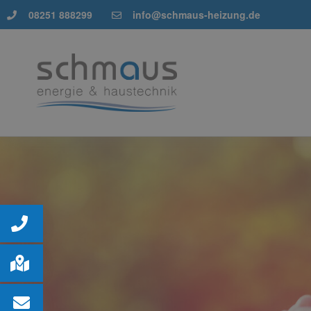
08251 888299
info@schmaus-heizung.de